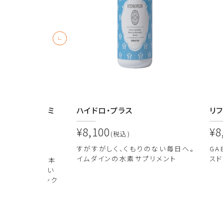
ラーゲン プレミ
ハイドロ・プラス
リ
¥8,100
¥8
(税込)
)
すがすがしく、くもりのない毎日へ。
G
イムダインの水素サプリメント
スド
な美容成分を1本
容が叶う美味しい
プレミアムドリンク