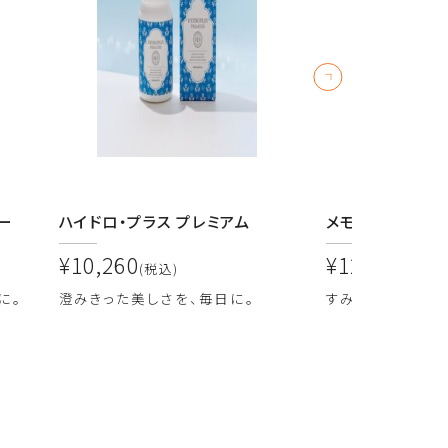
ー
ハイドロ・プラス プレミアム
メモリーフォース
¥10,260
¥12,960
(税込)
(税込)
に。
澄みきった美しさを、毎日に。
すみやかに、かろ