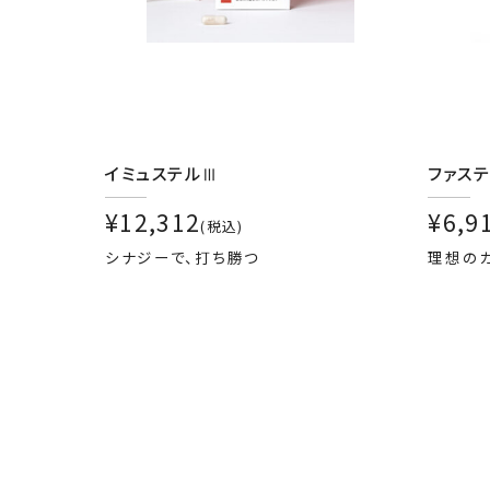
イミュステルⅢ
ファス
¥12,312
¥6,9
(税込)
シナジーで、打ち勝つ
理想のカ