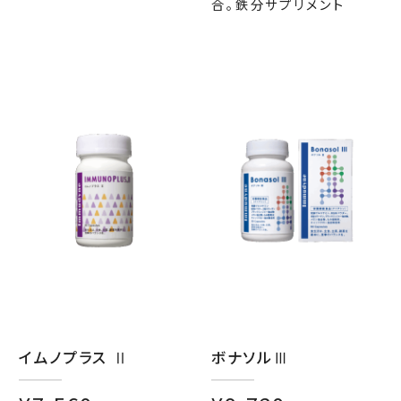
合。鉄分サプリメント
イムノプラス Ⅱ
ボナソルⅢ