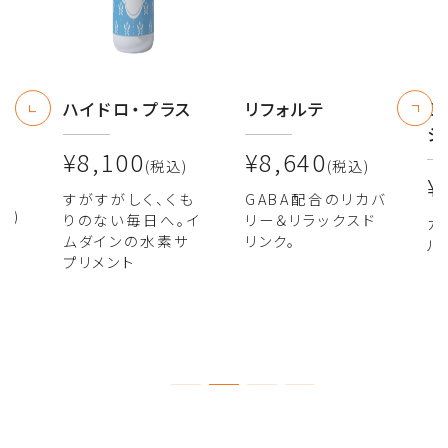
コ
ハイドロ・プラス
リフォルテ
C
ミ
シ
¥8,100
¥8,640
(税込)
(税込)
¥
すがすがしく、くも
GABA配合のリカバ
込)
りのない毎日へ。イ
リー＆リラックスド
カ
ムダインの水素サ
リンク。
ル
な
プリメント
に
が
ラ
ミ